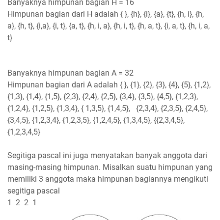
Banyaknya himpunan bagian H = 16
Himpunan bagian dari H adalah { }, {h}, {i}, {a}, {t}, {h, i}, {h,
a}, {h, t}, {i,a}, {i, t}, {a, t}, {h, i, a}, {h, i, t}, {h, a, t}, {i, a, t}, {h, i, a,
t}
Banyaknya himpunan bagian A = 32
Himpunan bagian dari A adalah { }, {1}, {2}, {3}, {4}, {5}, {1,2},
{1,3}, {1,4}, {1,5}, {2,3}, {2,4}, {2,5}, {3,4}, {3,5}, {4,5}, {1,2,3},
{1,2,4}, {1,2,5}, {1,3,4}, { 1,3,5}, {1,4,5}, {2,3,4}, {2,3,5}, {2,4,5},
{3,4,5}, {1,2,3,4}, {1,2,3,5}, {1,2,4,5}, {1,3,4,5}, {{2,3,4,5},
{1,2,3,4,5}
Segitiga pascal ini juga menyatakan banyak anggota dari
masing-masing himpunan. Misalkan suatu himpunan yang
memiliki 3 anggota maka himpunan bagiannya mengikuti
segitiga pascal
1 2 2 1